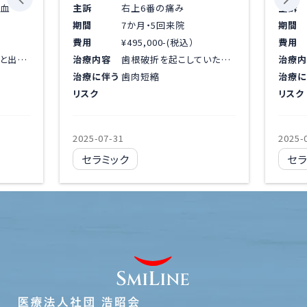
出血
主訴
右上6番の痛み
主訴
期間
7か月・5回来院
期間
費用
¥495,000-(税込）
費用
歯根破折による痛みと出血が認められ抜歯。インプラントを埋入し、オールセラミックの被せものをしました。
治療内容
歯根破折を起こしていたため抜歯。1歯インプラント埋入し、オールセラミックを被せました。
治療内
治療に伴う
歯肉短縮
治療に
リスク
リスク
2025-07-31
2025-
セラミック
セラ