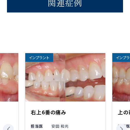
関連症例
インプラント
インプラ
右上6番の痛み
上の
担当医
安田 和光
担当医