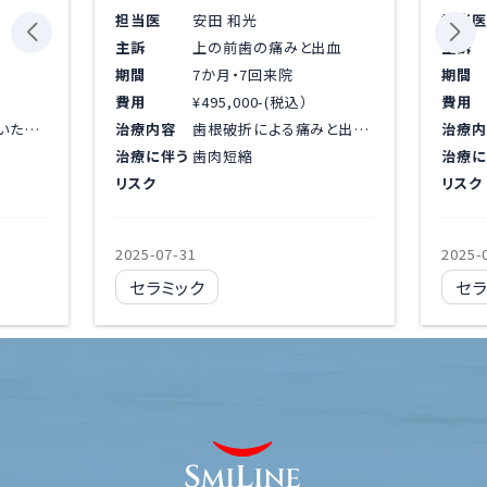
担当医
安田 和光
担当医
主訴
上の前歯の痛みと出血
主訴
期間
7か月・7回来院
期間
費用
¥495,000-(税込）
費用
歯根破折を起こしていたため抜歯。1歯インプラント埋入し、オールセラミックを被せました。
治療内容
歯根破折による痛みと出血が認められ抜歯。インプラントを埋入し、オールセラミックの被せものをしました。
治療内
治療に伴う
歯肉短縮
治療に
リスク
リスク
2025-07-31
2025-
セラミック
セラ