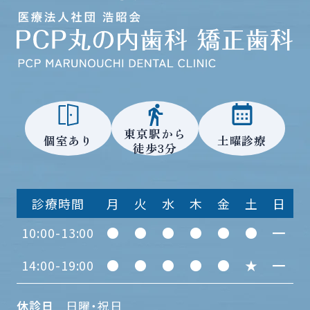
東京駅から
個室あり
土曜診療
徒歩3分
診療時間
月
火
水
木
金
土
日
10:00-13:00
●
●
●
●
●
●
━
14:00-19:00
●
●
●
●
●
★
━
休診日
日曜・祝日